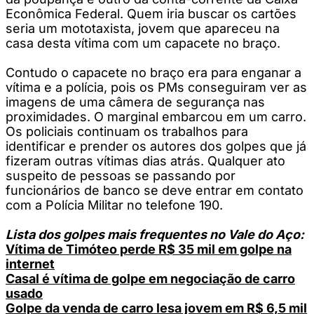
Econômica Federal. Quem iria buscar os cartões
seria um mototaxista, jovem que apareceu na
casa desta vítima com um capacete no braço.
Contudo o capacete no braço era para enganar a
vítima e a polícia, pois os PMs conseguiram ver as
imagens de uma câmera de segurança nas
proximidades. O marginal embarcou em um carro.
Os policiais continuam os trabalhos para
identificar e prender os autores dos golpes que já
fizeram outras vítimas dias atrás. Qualquer ato
suspeito de pessoas se passando por
funcionários de banco se deve entrar em contato
com a Polícia Militar no telefone 190.
Lista dos golpes mais frequentes no Vale do Aço:
Vítima de Timóteo perde R$ 35 mil em golpe na
internet
Casal é vítima de golpe em negociação de carro
usado
Golpe da venda de carro lesa jovem em R$ 6,5 mil