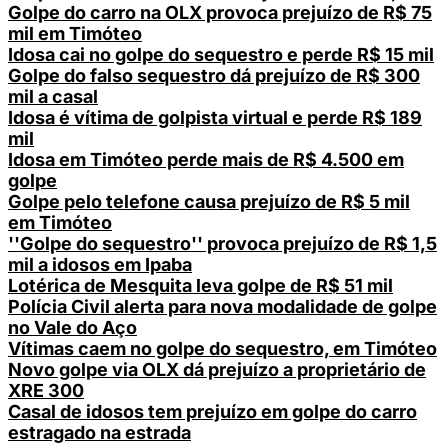
Golpe do carro na OLX provoca prejuízo de R$ 75
mil em Timóteo
Idosa cai no golpe do sequestro e perde R$ 15 mil
Golpe do falso sequestro dá prejuízo de R$ 300
mil a casal
Idosa é vítima de golpista virtual e perde R$ 189
mil
Idosa em Timóteo perde mais de R$ 4.500 em
golpe
Golpe pelo telefone causa prejuízo de R$ 5 mil
em Timóteo
''Golpe do sequestro'' provoca prejuízo de R$ 1,5
mil a idosos em Ipaba
Lotérica de Mesquita leva golpe de R$ 51 mil
Polícia Civil alerta para nova modalidade de golpe
no Vale do Aço
Vítimas caem no golpe do sequestro, em Timóteo
Novo golpe via OLX dá prejuízo a proprietário de
XRE 300
Casal de idosos tem prejuízo em golpe do carro
estragado na estrada