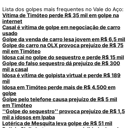
Lista dos golpes mais frequentes no Vale do Aço:
Vítima de Timóteo perde R$ 35 mil em golpe na
internet
Casal é vítima de golpe em negociação de carro
usado
Golpe da venda de carro lesa jovem em R$ 6,5 mil
Golpe do carro na OLX provoca prejuízo de R$ 75
mil em Timóteo
Idosa cai no golpe do sequestro e perde R$ 15 mil
Golpe do falso sequestro dá prejuízo de R$ 300
mil a casal
Idosa é vítima de golpista virtual e perde R$ 189
mil
Idosa em Timóteo perde mais de R$ 4.500 em
golpe
Golpe pelo telefone causa prejuízo de R$ 5 mil
em Timóteo
''Golpe do sequestro'' provoca prejuízo de R$ 1,5
mil a idosos em Ipaba
Lotérica de Mesquita leva golpe de R$ 51 mil