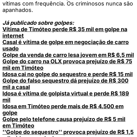
vítimas com frequência. Os criminosos nunca são
apanhados.
Já publicado sobre golpes:
Vítima de Timóteo perde R$ 35 mil em golpe na
internet
Casal é vítima de golpe em negociação de carro
usado
Golpe da venda de carro lesa jovem em R$ 6,5 mil
Golpe do carro na OLX provoca prejuízo de R$ 75
mil em Timóteo
Idosa cai no golpe do sequestro e perde R$ 15 mil
Golpe do falso sequestro dá prejuízo de R$ 300
mil a casal
Idosa é vítima de golpista virtual e perde R$ 189
mil
Idosa em Timóteo perde mais de R$ 4.500 em
golpe
Golpe pelo telefone causa prejuízo de R$ 5 mil
em Timóteo
''Golpe do sequestro'' provoca prejuízo de R$ 1,5