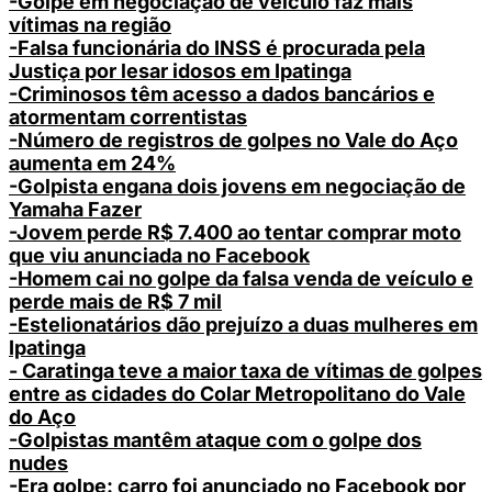
-Golpe em negociação de veículo faz mais
vítimas na região
-Falsa funcionária do INSS é procurada pela
Justiça por lesar idosos em Ipatinga
-Criminosos têm acesso a dados bancários e
atormentam correntistas
-Número de registros de golpes no Vale do Aço
aumenta em 24%
-Golpista engana dois jovens em negociação de
Yamaha Fazer
-Jovem perde R$ 7.400 ao tentar comprar moto
que viu anunciada no Facebook
-Homem cai no golpe da falsa venda de veículo e
perde mais de R$ 7 mil
-Estelionatários dão prejuízo a duas mulheres em
Ipatinga
- Caratinga teve a maior taxa de vítimas de golpes
entre as cidades do Colar Metropolitano do Vale
do Aço
-Golpistas mantêm ataque com o golpe dos
nudes
-Era golpe: carro foi anunciado no Facebook por