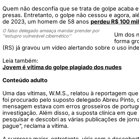
Quem não desconfia que se trata de golpe acaba ent
presas. Entretanto, o golpe não cessou e agora, a
de 2023, um homem de 58 anos
perdeu R$ 100 mil
O falso delegado ameaça mandar prender por
Um dos n
''estupro vulnerável cibernético''
forma gro
(RS) já gravou um vídeo alertando sobre o uso in
Leia também:
Jovem é vítima do golpe plagiado dos nudes
Conteúdo adulto
Uma das vítimas, W.M.S., relatou à reportagem qu
foi procurado pelo suposto delegado Abreu Pinto
mensagem estava com erros grosseiros de portugu
investigação. Além disso, a suposta clínica em que
pesquisar e descobri as várias publicações de jorn
pague”, reclama a vítima.
A surpresa maior, entretanto, viria com a descober