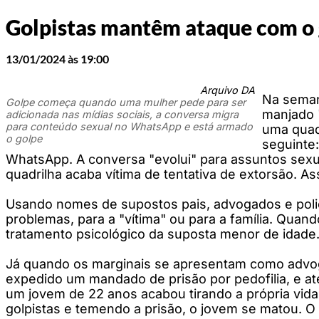
Golpistas mantêm ataque com o 
13/01/2024 às 19:00
Arquivo DA
Na semana
Golpe começa quando uma mulher pede para ser
manjado 
adicionada nas mídias sociais, a conversa migra
para conteúdo sexual no WhatsApp e está armado
uma quad
o golpe
seguinte
WhatsApp. A conversa "evolui" para assuntos sexuai
quadrilha acaba vítima de tentativa de extorsão. 
Usando nomes de supostos pais, advogados e polici
problemas, para a "vítima" ou para a família. Quan
tratamento psicológico da suposta menor de idade.
Já quando os marginais se apresentam como advogad
expedido um mandado de prisão por pedofilia, e até
um jovem de 22 anos acabou tirando a própria vida
golpistas e temendo a prisão, o jovem se matou. 