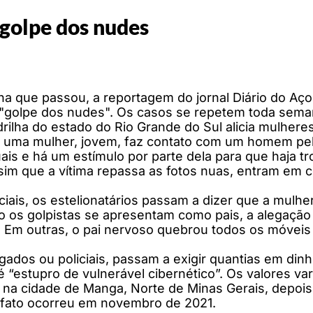
golpe dos nudes
 que passou, a reportagem do jornal Diário do Aço f
"golpe dos nudes". Os casos se repetem toda sema
rilha do estado do Rio Grande do Sul alicia mulher
: uma mulher, jovem, faz contato com um homem pe
s e há um estímulo por parte dela para que haja tro
Assim que a vítima repassa as fotos nuas, entram em
ais, os estelionatários passam a dizer que a mulhe
do os golpistas se apresentam como pais, a alegação 
 Em outras, o pai nervoso quebrou todos os móveis 
os ou policiais, passam a exigir quantias em dinhei
 “estupro de vulnerável cibernético”. Os valores va
 na cidade de Manga, Norte de Minas Gerais, depois 
O fato ocorreu em novembro de 2021.