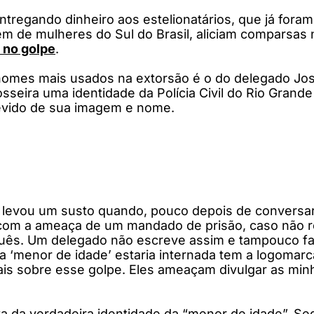
regando dinheiro aos estelionatários, que já foram 
lém de mulheres do Sul do Brasil, aliciam comparsa
 no golpe
.
omes mais usados na extorsão é o do delegado José 
sseira uma identidade da Polícia Civil do Rio Grande
devido de sua imagem e nome.
e levou um susto quando, pouco depois de conversar
, com a ameaça de um mandado de prisão, caso não
ês. Um delegado não escreve assim e tampouco faz
 a ‘menor de idade’ estaria internada tem a logomar
ais sobre esse golpe. Eles ameaçam divulgar as minh
ta da verdadeira identidade da “menor de idade”. Se