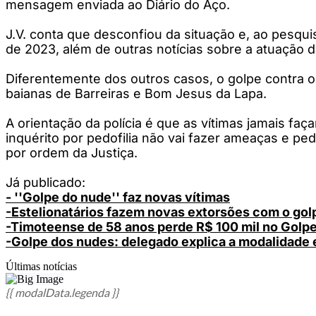
mensagem enviada ao Diário do Aço.
J.V. conta que desconfiou da situação e, ao pesquis
de 2023, além de outras notícias sobre a atuação d
Diferentemente dos outros casos, o golpe contra o 
baianas de Barreiras e Bom Jesus da Lapa.
A orientação da polícia é que as vítimas jamais fa
inquérito por pedofilia não vai fazer ameaças e pe
por ordem da Justiça.
Já publicado:
- ''Golpe do nude'' faz novas vítimas
-Estelionatários fazem novas extorsões com o gol
-Timoteense de 58 anos perde R$ 100 mil no Golp
-Golpe dos nudes: delegado explica a modalidade
Últimas notícias
{{ modalData.legenda }}