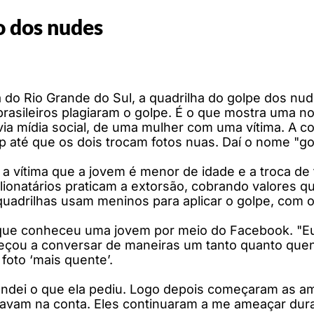
o dos nudes
a do Rio Grande do Sul, a quadrilha do golpe dos nu
brasileiros plagiaram o golpe. É o que mostra uma n
 via mídia social, de uma mulher com uma vítima. A 
 até que os dois trocam fotos nuas. Daí o nome "go
a vítima que a jovem é menor de idade e a troca de fo
onatários praticam a extorsão, cobrando valores qu
uadrilhas usam meninos para aplicar o golpe, com 
ta que conheceu uma jovem por meio do Facebook. "E
u a conversar de maneiras um tanto quanto quente
foto ‘mais quente’.
andei o que ela pediu. Logo depois começaram as a
avam na conta. Eles continuaram a me ameaçar durant