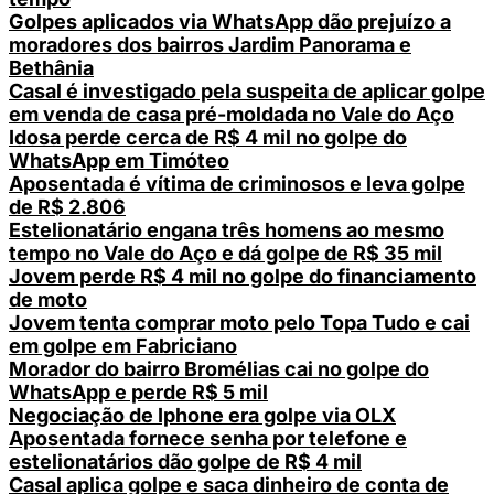
Golpes aplicados via WhatsApp dão prejuízo a
moradores dos bairros Jardim Panorama e
Bethânia
Casal é investigado pela suspeita de aplicar golpe
em venda de casa pré-moldada no Vale do Aço
Idosa perde cerca de R$ 4 mil no golpe do
WhatsApp em Timóteo
Aposentada é vítima de criminosos e leva golpe
de R$ 2.806
Estelionatário engana três homens ao mesmo
tempo no Vale do Aço e dá golpe de R$ 35 mil
Jovem perde R$ 4 mil no golpe do financiamento
de moto
Jovem tenta comprar moto pelo Topa Tudo e cai
em golpe em Fabriciano
Morador do bairro Bromélias cai no golpe do
WhatsApp e perde R$ 5 mil
Negociação de Iphone era golpe via OLX
Aposentada fornece senha por telefone e
estelionatários dão golpe de R$ 4 mil
Casal aplica golpe e saca dinheiro de conta de