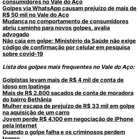
consumidores no Vale do Aço
Golpes via WhatsApp causam prejuízo de mais de
R$ 50 mil no Vale do Aço
Mudança no comportamento de consumidores
abriu caminho para novos golpes, avalia
advogado
Não caia em golpe: Ministério da Saúde não exige
código de confirmação por celular em pesquisa
sobre covid-19
Lista dos golpes mais frequentes no Vale do Aço:
Golpistas levam mais de R$ 4 mil de conta de
idoso em Ipatinga
Mais de R$ 2.800 sacados de conta de moradora
do bairro Bethânia
Mulher escapa de prejuízo de R$ 33 mil em golpe
na aquisição de um carro
Jovem perde R$ 4.100 em negociação de iPhone
pela internet
Quando o golpe falha e os criminosos perdem
tempo