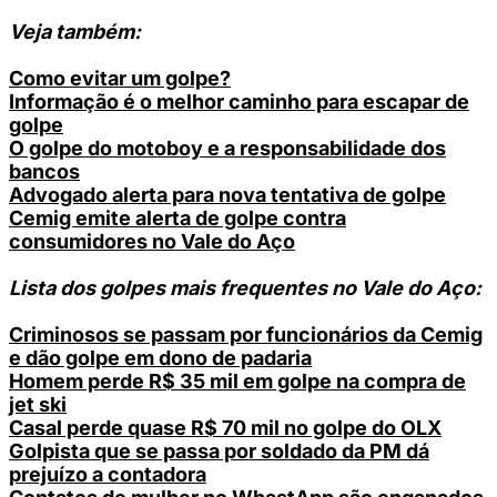
Veja também:
Como evitar um golpe?
Informação é o melhor caminho para escapar de
golpe
O golpe do motoboy e a responsabilidade dos
bancos
Advogado alerta para nova tentativa de golpe
Cemig emite alerta de golpe contra
consumidores no Vale do Aço
Lista dos golpes mais frequentes no Vale do Aço:
Criminosos se passam por funcionários da Cemig
e dão golpe em dono de padaria
Homem perde R$ 35 mil em golpe na compra de
jet ski
Casal perde quase R$ 70 mil no golpe do OLX
Golpista que se passa por soldado da PM dá
prejuízo a contadora