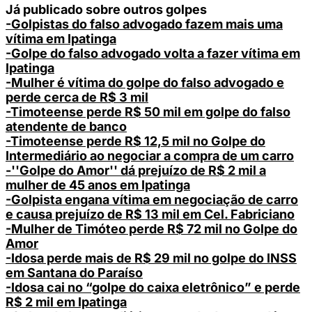
Já publicado sobre outros golpes
-Golpistas do falso advogado fazem mais uma
vítima em Ipatinga
-Golpe do falso advogado volta a fazer vítima em
Ipatinga
-Mulher é vítima do golpe do falso advogado e
perde cerca de R$ 3 mil
-Timoteense perde R$ 50 mil em golpe do falso
atendente de banco
-Timoteense perde R$ 12,5 mil no Golpe do
Intermediário ao negociar a compra de um carro
-''Golpe do Amor'' dá prejuízo de R$ 2 mil a
mulher de 45 anos em Ipatinga
-Golpista engana vítima em negociação de carro
e causa prejuízo de R$ 13 mil em Cel. Fabriciano
-Mulher de Timóteo perde R$ 72 mil no Golpe do
Amor
-Idosa perde mais de R$ 29 mil no golpe do INSS
em Santana do Paraíso
-Idosa cai no “golpe do caixa eletrônico” e perde
R$ 2 mil em Ipatinga