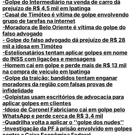
-Golpe do Intermediário na venda de carro dá
prejuízo de R$ 4,5 mil em Ipatinga
-Casal de Timóteo é vítima de golpe envolvendo
grupo de tarefas na internet
-Moradora de Belo Oriente é vítima do golpe do
falso advogado
- Golpe do falso advogado dá prejuízo de R$ 28
mil a idosa em Timóteo
-Estelionatários tentam aplicar golpes em nome
do INSS com ligações e mensagens
-Homem cai em golpe e perde mais de R$ 13 mil
na compra de veículo em Ipatinga
-Golpe da traição: bandidos tentam enganar
moradores da região com falsas provas de
infidelidade
-Golpistas usam escritórios de advocacia para
aplicar golpes em clientes
-Idoso de Coronel Fabriciano cai em golpe pelo
WhatsApp e perde cerca de R$ 3,4 mil
-Quadrilha volta a aplicar o ''golpe dos nudes''
-Investigação da PF à prisão envolvido em golpes
contra a Caixa Econômica Federal