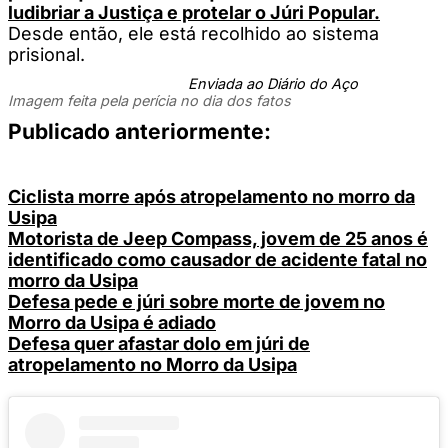
ludibriar a Justiça e protelar o Júri Popular.
Desde então, ele está recolhido ao sistema
prisional.
Enviada ao Diário do Aço
Imagem feita pela perícia no dia dos fatos
Publicado anteriormente:
Ciclista morre após atropelamento no morro da
Usipa
Motorista de Jeep Compass, jovem de 25 anos é
identificado como causador de acidente fatal no
morro da Usipa
Defesa pede e júri sobre morte de jovem no
Morro da Usipa é adiado
Defesa quer afastar dolo em júri de
atropelamento no Morro da Usipa