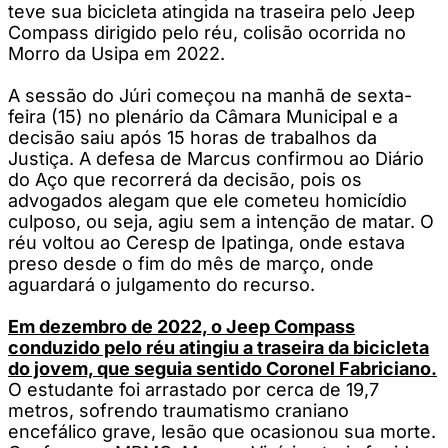
teve sua bicicleta atingida na traseira pelo Jeep
Compass dirigido pelo réu, colisão ocorrida no
Morro da Usipa em 2022.
A sessão do Júri começou na manhã de sexta-
feira (15) no plenário da Câmara Municipal e a
decisão saiu após 15 horas de trabalhos da
Justiça. A defesa de Marcus confirmou ao Diário
do Aço que recorrerá da decisão, pois os
advogados alegam que ele cometeu homicídio
culposo, ou seja, agiu sem a intenção de matar. O
réu voltou ao Ceresp de Ipatinga, onde estava
preso desde o fim do mês de março, onde
aguardará o julgamento do recurso.
Em dezembro de 2022, o Jeep Compass
conduzido pelo réu atingiu a traseira da bicicleta
do jovem, que seguia sentido Coronel Fabriciano.
O estudante foi arrastado por cerca de 19,7
metros, sofrendo traumatismo craniano
encefálico grave, lesão que ocasionou sua morte.