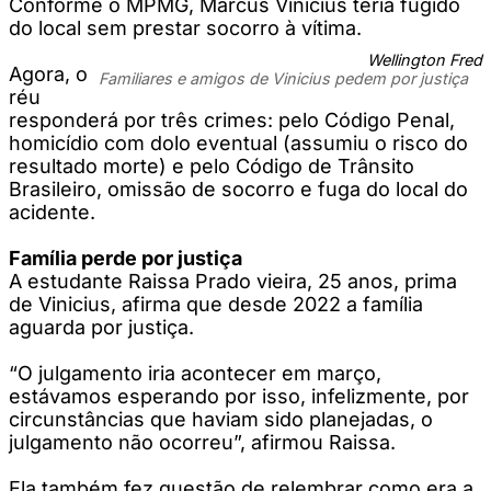
Conforme o MPMG, Marcus Vinícius teria fugido
do local sem prestar socorro à vítima.
Wellington Fred
Agora, o
Familiares e amigos de Vinicius pedem por justiça
réu
responderá por três crimes: pelo Código Penal,
homicídio com dolo eventual (assumiu o risco do
resultado morte) e pelo Código de Trânsito
Brasileiro, omissão de socorro e fuga do local do
acidente.
Família perde por justiça
A estudante Raissa Prado vieira, 25 anos, prima
de Vinicius, afirma que desde 2022 a família
aguarda por justiça.
“O julgamento iria acontecer em março,
estávamos esperando por isso, infelizmente, por
circunstâncias que haviam sido planejadas, o
julgamento não ocorreu”, afirmou Raissa.
Ela também fez questão de relembrar como era a