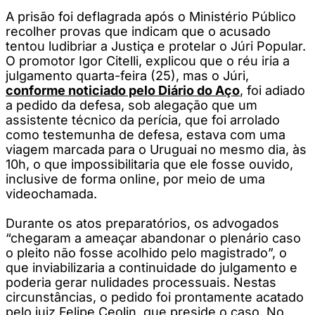
A prisão foi deflagrada após o Ministério Público
recolher provas que indicam que o acusado
tentou ludibriar a Justiça e protelar o Júri Popular.
O promotor Igor Citelli, explicou que o réu iria a
julgamento quarta-feira (25), mas o Júri,
conforme noticiado pelo Diário do Aço
, foi adiado
a pedido da defesa, sob alegação que um
assistente técnico da perícia, que foi arrolado
como testemunha de defesa, estava com uma
viagem marcada para o Uruguai no mesmo dia, às
10h, o que impossibilitaria que ele fosse ouvido,
inclusive de forma online, por meio de uma
videochamada.
Durante os atos preparatórios, os advogados
“chegaram a ameaçar abandonar o plenário caso
o pleito não fosse acolhido pelo magistrado”, o
que inviabilizaria a continuidade do julgamento e
poderia gerar nulidades processuais. Nestas
circunstâncias, o pedido foi prontamente acatado
pelo juiz Felipe Ceolin, que preside o caso. No