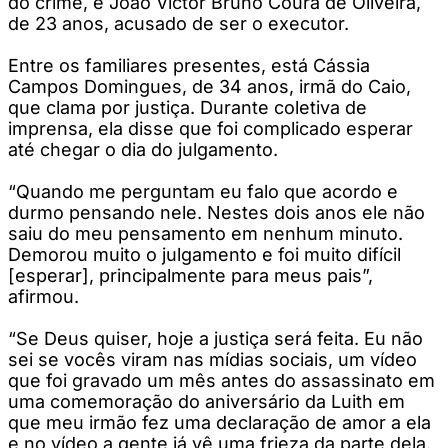
do crime, e João Victor Bruno Coura de Oliveira,
de 23 anos, acusado de ser o executor.
Entre os familiares presentes, está Cássia
Campos Domingues, de 34 anos, irmã do Caio,
que clama por justiça. Durante coletiva de
imprensa, ela disse que foi complicado esperar
até chegar o dia do julgamento.
“Quando me perguntam eu falo que acordo e
durmo pensando nele. Nestes dois anos ele não
saiu do meu pensamento em nenhum minuto.
Demorou muito o julgamento e foi muito difícil
[esperar], principalmente para meus pais”,
afirmou.
“Se Deus quiser, hoje a justiça será feita. Eu não
sei se vocês viram nas mídias sociais, um vídeo
que foi gravado um mês antes do assassinato em
uma comemoração do aniversário da Luith em
que meu irmão fez uma declaração de amor a ela
e no vídeo a gente já vê uma frieza da parte dela.