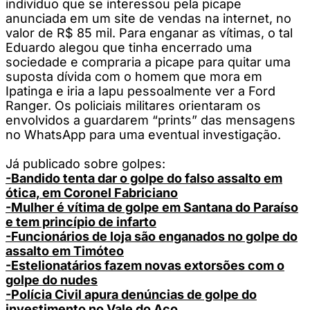
indivíduo que se interessou pela picape
anunciada em um site de vendas na internet, no
valor de R$ 85 mil. Para enganar as vítimas, o tal
Eduardo alegou que tinha encerrado uma
sociedade e compraria a picape para quitar uma
suposta dívida com o homem que mora em
Ipatinga e iria a Iapu pessoalmente ver a Ford
Ranger. Os policiais militares orientaram os
envolvidos a guardarem “prints” das mensagens
no WhatsApp para uma eventual investigação.
Já publicado sobre golpes:
-Bandido tenta dar o golpe do falso assalto em
ótica, em Coronel Fabriciano
-Mulher é vítima de golpe em Santana do Paraíso
e tem princípio de infarto
-Funcionários de loja são enganados no golpe do
assalto em Timóteo
-Estelionatários fazem novas extorsões com o
golpe do nudes
-Polícia Civil apura denúncias de golpe do
investimento no Vale do Aço