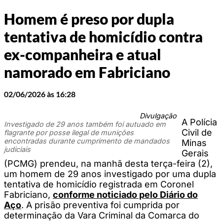
Homem é preso por dupla
tentativa de homicídio contra
ex-companheira e atual
namorado em Fabriciano
02/06/2026 às 16:28
Divulgação
A Polícia
Investigado de 29 anos também foi autuado em
Civil de
flagrante por posse ilegal de munições
encontradas durante cumprimento de mandados
Minas
judiciais
Gerais
(PCMG) prendeu, na manhã desta terça-feira (2),
um homem de 29 anos investigado por uma dupla
tentativa de homicídio registrada em Coronel
Fabriciano,
conforme noticiado pelo Diário do
Aço
. A prisão preventiva foi cumprida por
determinação da Vara Criminal da Comarca do