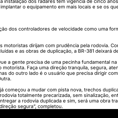
 instalação dos radares tem vigência de cinco anos
 de implantar o equipamento em mais locais e se o
ção dos controladores de velocidade como uma form
os motoristas dirijam com prudência pela rodovia. C
uídas e as obras de duplicação, a BR-381 deixará de
Que a gente precisa de uma pecinha fundamental na
o motorista. Faça uma direção tranquila, segura, at
mas do outro lado é o usuário que precisa dirigir co
utra.
a já começou a mudar com pista nova, trechos duplic
 rodovia totalmente precarizada, sem sinalização, e
entregar a rodovia duplicada e sim, será uma obra 
direção segura”, completou.