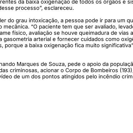
orrentes da baixa oxigenação de todos os órgãos e 
desse processo”, esclareceu.
er do grau intoxicação, a pessoa pode ir para um q
o mecânica. “O paciente tem que ser avaliado, leva
me físico, avaliação se houve queimadura de vias a
a gasometria arterial e fornecer cuidados como oxi
orque a baixa oxigenação fica muito significativa”,
rnando Marques de Souza, pede o apoio da população
s criminosas, acionar o Corpo de Bombeiros (193), a 
, vídeo de um dos pontos atingidos pelo incêndio crim