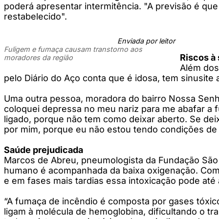
poderá apresentar intermitência. "A previsão é que
restabelecido".
Enviada por leitor
Fuligem e fumaça causam transtorno aos
Riscos à
moradores da região
Além dos
pelo Diário do Aço conta que é idosa, tem sinusite a
Uma outra pessoa, moradora do bairro Nossa Senho
coloquei depressa no meu nariz para me abafar a f
ligado, porque não tem como deixar aberto. Se dei
por mim, porque eu não estou tendo condições de r
Saúde prejudicada
Marcos de Abreu, pneumologista da Fundação São F
humano é acompanhada da baixa oxigenação. Como r
e em fases mais tardias essa intoxicação pode até
“A fumaça de incêndio é composta por gases tóxic
ligam à molécula de hemoglobina, dificultando o tr