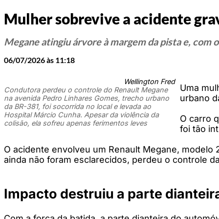
Mulher sobrevive a acidente gra
Megane atingiu árvore à margem da pista e, com o
06/07/2026 às 11:18
Wellington Fred
Uma mulh
Condutora perdeu o controle do Renault Megane
urbano d
na avenida Pedro Linhares Gomes, trecho urbano
da BR-381, foi socorrida no local e levada ao
Hospital Márcio Cunha. Apesar da violência da
O carro q
colisão, ela sofreu apenas ferimentos leves
foi tão i
O acidente envolveu um Renault Megane, modelo 20
ainda não foram esclarecidos, perdeu o controle da 
Impacto destruiu a parte dianteir
Com a força da batida, a parte dianteira do autom