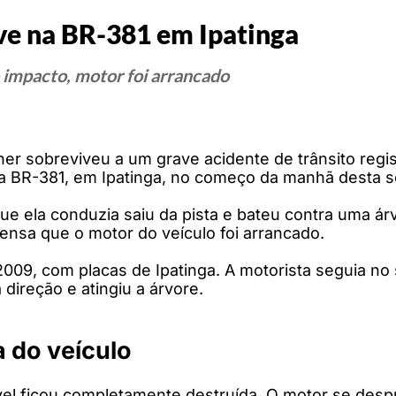
ve na BR-381 em Ipatinga
 impacto, motor foi arrancado
er sobreviveu a um grave acidente de trânsito regi
a BR-381, em Ipatinga, no começo da manhã desta se
ue ela conduzia saiu da pista e bateu contra uma ár
ntensa que o motor do veículo foi arrancado.
09, com placas de Ipatinga. A motorista seguia no 
direção e atingiu a árvore.
a do veículo
óvel ficou completamente destruída. O motor se desp