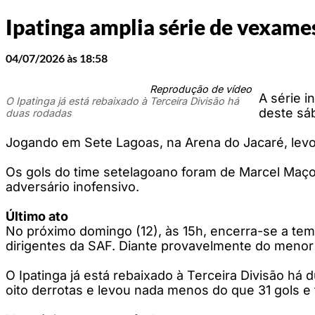
Ipatinga amplia série de vexame
04/07/2026 às 18:58
Reprodução de vídeo
A série 
O Ipatinga já está rebaixado à Terceira Divisão há
deste sá
duas rodadas
Jogando em Sete Lagoas, na Arena do Jacaré, levou
Os gols do time setelagoano foram de Marcel Maçol
adversário inofensivo.
Último ato
No próximo domingo (12), às 15h, encerra-se a temp
dirigentes da SAF. Diante provavelmente do menor p
O Ipatinga já está rebaixado à Terceira Divisão h
oito derrotas e levou nada menos do que 31 gols e