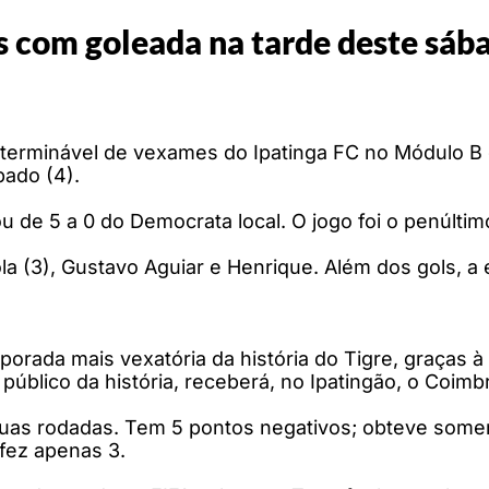
s com goleada na tarde deste sá
interminável de vexames do Ipatinga FC no Módulo B
bado (4).
 de 5 a 0 do Democrata local. O jogo foi o penúltim
a (3), Gustavo Aguiar e Henrique. Além dos gols, a
orada mais vexatória da história do Tigre, graças à
úblico da história, receberá, no Ipatingão, o Coimb
á duas rodadas. Tem 5 pontos negativos; obteve so
 fez apenas 3.