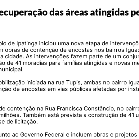
ecuperação das áreas atingidas p
io de Ipatinga iniciou uma nova etapa de intervençõ
m obras de contenção de encostas nos bairros Iguaç
da cidade. As intervenções fazem parte de um conju
ão de 41 moradias para famílias atingidas e novas m
unicipal.
bilização iniciada na rua Tupis, ambas no bairro Ig
nção de encostas em vias públicas afetadas por ins
de contenção na Rua Francisca Constâncio, no bairr
lhões. Também está prevista a construção de 41 uni
e de licitação.
unto ao Governo Federal e incluem obras e projetos 