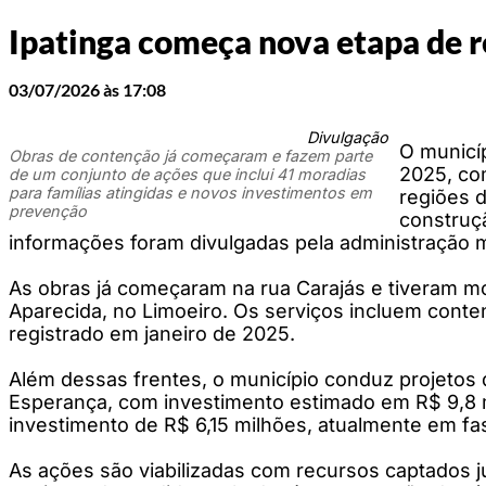
Ipatinga começa nova etapa de r
03/07/2026 às 17:08
Divulgação
O municíp
Obras de contenção já começaram e fazem parte
2025, co
de um conjunto de ações que inclui 41 moradias
para famílias atingidas e novos investimentos em
regiões 
prevenção
construç
informações foram divulgadas pela administração m
As obras já começaram na rua Carajás e tiveram mo
Aparecida, no Limoeiro. Os serviços incluem conte
registrado em janeiro de 2025.
Além dessas frentes, o município conduz projetos 
Esperança, com investimento estimado em R$ 9,8 mi
investimento de R$ 6,15 milhões, atualmente em fas
As ações são viabilizadas com recursos captados j