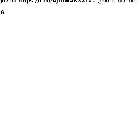
juvenil
https://t.co/AjxbWAK3Xi
via @portaldiario
26