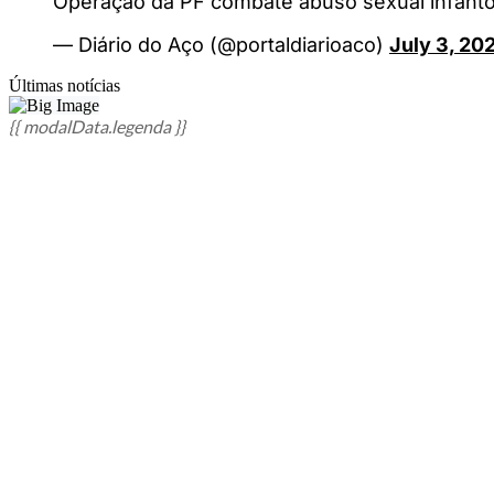
Operação da PF combate abuso sexual infanto
— Diário do Aço (@portaldiarioaco)
July 3, 20
Últimas notícias
{{ modalData.legenda }}