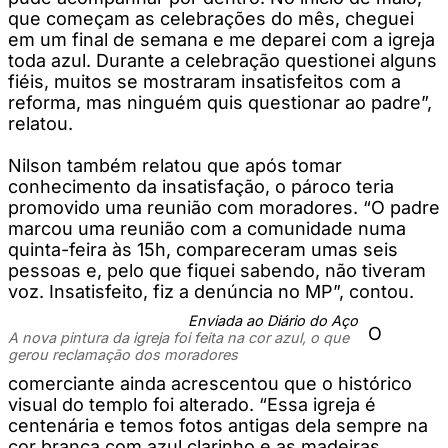
que começam as celebrações do mês, cheguei
em um final de semana e me deparei com a igreja
toda azul. Durante a celebração questionei alguns
fiéis, muitos se mostraram insatisfeitos com a
reforma, mas ninguém quis questionar ao padre”,
relatou.
Nilson também relatou que após tomar
conhecimento da insatisfação, o pároco teria
promovido uma reunião com moradores. “O padre
marcou uma reunião com a comunidade numa
quinta-feira às 15h, compareceram umas seis
pessoas e, pelo que fiquei sabendo, não tiveram
voz. Insatisfeito, fiz a denúncia no MP”, contou.
Enviada ao Diário do Aço
O
A nova pintura da igreja foi feita na cor azul, o que
gerou reclamação dos moradores
comerciante ainda acrescentou que o histórico
visual do templo foi alterado. “Essa igreja é
centenária e temos fotos antigas dela sempre na
cor branca com azul clarinho e as madeiras