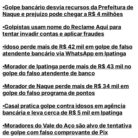
▪️Golpe bancário desvia recursos da Prefeitura de
Naque e prejuízo pode chegar a R$ 4 milhões
▪️Golpistas usam nome do Reclame Aqui para
tentar invadir contas e aplicar fraudes
▪️Idoso perde mais de R$ 42 mil em golpe de falso
atendente bancário via WhatsApp em Ipatinga
▪️Morador de Ipatinga perde mais de R$ 43 mil no
golpe do falso atendente de banco
▪️Morador de Naque perde mais de R$ 34 mil em
golpe do falso programa de pontos
▪️Casal pratica golpe contra idosos em agência
bancária e leva cerca de R$ 5 mil em Ipatinga
▪️Moradores do Vale do Aço são alvo de tentativa
de golpe com falso comprovante de Pix