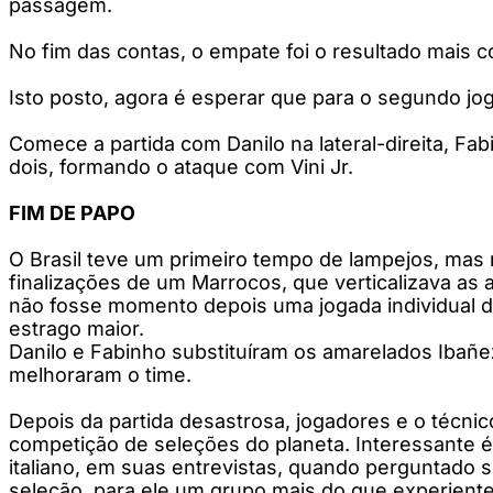
passagem.
No fim das contas, o empate foi o resultado mais
Isto posto, agora é esperar que para o segundo jog
Comece a partida com Danilo na lateral-direita, F
dois, formando o ataque com Vini Jr.
FIM DE PAPO
O Brasil teve um primeiro tempo de lampejos, mas n
finalizações de um Marrocos, que verticalizava a
não fosse momento depois uma jogada individual de 
estrago maior.
Danilo e Fabinho substituíram os amarelados Ibañez 
melhoraram o time.
Depois da partida desastrosa, jogadores e o técni
competição de seleções do planeta. Interessante é
italiano, em suas entrevistas, quando perguntado 
seleção, para ele um grupo mais do que experiente