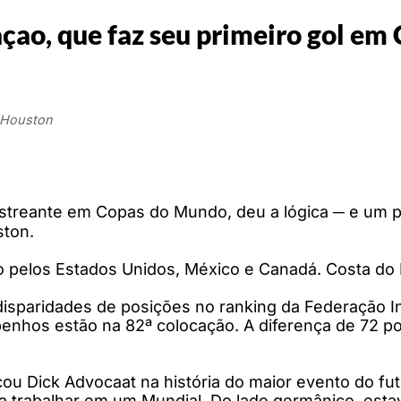
ao, que faz seu primeiro gol em
m Houston
streante em Copas do Mundo, deu a lógica ─ e um p
ston.
ado pelos Estados Unidos, México e Canadá. Costa d
sparidades de posições no ranking da Federação Int
nhos estão na 82ª colocação. A diferença de 72 pos
cou Dick Advocaat na história do maior evento do f
 a trabalhar em um Mundial. Do lado germânico, esta