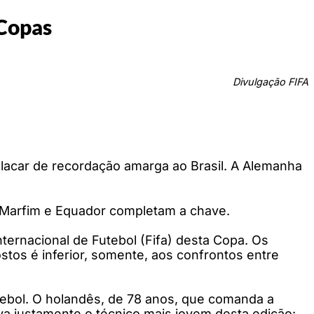
 Copas
Divulgação FIFA
lacar de recordação amarga ao Brasil. A Alemanha
o Marfim e Equador completam a chave.
ernacional de Futebol (Fifa) desta Copa. Os
tos é inferior, somente, aos confrontos entre
utebol. O holandês, de 78 anos, que comanda a
va justamente o técnico mais jovem desta edição: