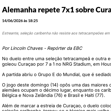
Alemanha repete 7x1 sobre Curaç
14/06/2026 às 18:25
Estreante, seleção caribenha não resiste aos tetracampeões e
Por Lincoln Chaves - Repórter da EBC
No duelo entre uma seleção tetracampeã e outra e
goleou Curaçao por 7 a 1 no NRG Stadium, em Hou
A partida abriu o Grupo E do Mundial, que é sedi
O jogo deste domingo (14) opôs uma das maiores di
alemães ocupam o décimo lugar, enquanto os caribe
Bélgica e Nova Zelândia (76) e Brasil e Haiti (77).
Além de marcar a estreia de Curaçao, o duelo colo
seleção caribenha, tornou-se o técnico mais velho