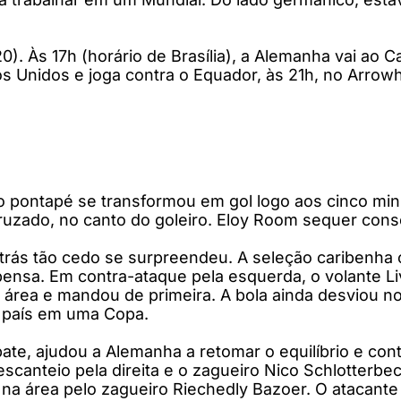
. Às 17h (horário de Brasília), a Alemanha vai ao C
s Unidos e joga contra o Equador, às 21h, no Arrow
 pontapé se transformou em gol logo aos cinco minu
ruzado, no canto do goleiro. Eloy Room sequer cons
trás tão cedo se surpreendeu. A seleção caribenha c
mpensa. Em contra-ataque pela esquerda, o volante
 área e mandou de primeira. A bola ainda desviou no
o país em uma Copa.
te, ajudou a Alemanha a retomar o equilíbrio e cont
escanteio pela direita e o zagueiro Nico Schlotterb
 área pelo zagueiro Riechedly Bazoer. O atacante K