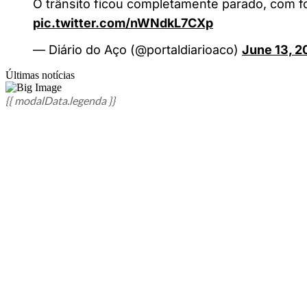
O trânsito ficou completamente parado, com for
pic.twitter.com/nWNdkL7CXp
— Diário do Aço (@portaldiarioaco)
June 13, 2
Últimas notícias
{{ modalData.legenda }}