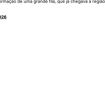
mação de uma grande fila, que já chegava à região c
026