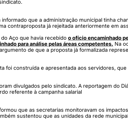
indicato.
a informado que a administração municipal tinha c
a contraproposta já rejeitada anteriormente em ass
io do Aço que havia recebido
o ofício encaminhado pe
nhado para análise pelas áreas competentes.
Na oc
 argumento de que a proposta já formalizada repres
 foi construída e apresentada aos servidores, qu
oram divulgados pelo sindicato. A reportagem do Diá
rdo referente à campanha salarial
 informou que as secretarias monitoravam os impact
 também sustentou que as unidades da rede municip