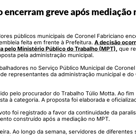
no encerram greve após mediação
ores públicos municipais de Coronel Fabriciano encer
mbleia feita em frente à Prefeitura.
A decisão ocor
a pelo Ministério Público do Trabalho (MPT),
que re
posta pela administração municipal.
balhadores no Serviço Público Municipal de Coronel 
o de representantes da administração municipal e d
do pelo procurador do Trabalho Túlio Motta. Ao fim d
 à categoria. A proposta foi elaborada e oficializad
to foi registrado a favor da continuidade da parali
ento construído após a mediação no MPT.
eira. Ao longo da semana, servidores de diferentes 