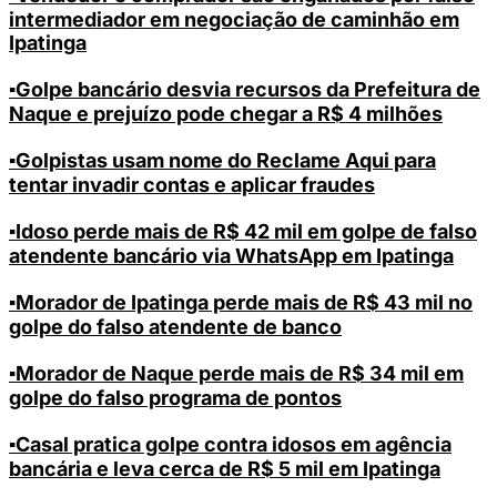
intermediador em negociação de caminhão em
Ipatinga
▪️Golpe bancário desvia recursos da Prefeitura de
Naque e prejuízo pode chegar a R$ 4 milhões
▪️Golpistas usam nome do Reclame Aqui para
tentar invadir contas e aplicar fraudes
▪️Idoso perde mais de R$ 42 mil em golpe de falso
atendente bancário via WhatsApp em Ipatinga
▪️Morador de Ipatinga perde mais de R$ 43 mil no
golpe do falso atendente de banco
▪️Morador de Naque perde mais de R$ 34 mil em
golpe do falso programa de pontos
▪️Casal pratica golpe contra idosos em agência
bancária e leva cerca de R$ 5 mil em Ipatinga