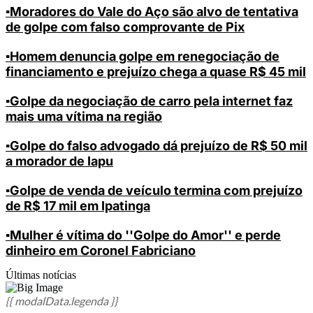
▪️Moradores do Vale do Aço são alvo de tentativa
de golpe com falso comprovante de Pix
▪️Homem denuncia golpe em renegociação de
financiamento e prejuízo chega a quase R$ 45 mil
▪️Golpe da negociação de carro pela internet faz
mais uma vítima na região
▪️Golpe do falso advogado dá prejuízo de R$ 50 mil
a morador de Iapu
▪️Golpe de venda de veículo termina com prejuízo
de R$ 17 mil em Ipatinga
▪️Mulher é vítima do ''Golpe do Amor'' e perde
dinheiro em Coronel Fabriciano
Últimas notícias
{{ modalData.legenda }}