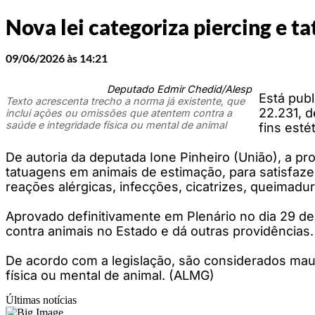
Nova lei categoriza piercing e 
09/06/2026 às 14:21
Deputado Edmir Chedid/Alesp
Está publ
Texto acrescenta trecho a norma já existente, que
22.231, d
inclui ações ou omissões que atentem contra a
saúde e integridade física ou mental de animal
fins esté
De autoria da deputada Ione Pinheiro (União), a pr
tatuagens em animais de estimação, para satisfaze
reações alérgicas, infecções, cicatrizes, queimadur
Aprovado definitivamente em Plenário no dia 29 de 
contra animais no Estado e dá outras providências.
De acordo com a legislação, são considerados mau
física ou mental de animal. (ALMG)
Últimas notícias