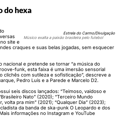
o do hexa
do
Estrela do Carmo/Divulgação
iversas
Músico exalta a paixão brasileira pelo futebol
no site e
grandes craques e suas belas jogadas, sem esquecer
 nacional e pretende se tornar “a música do
roove-funk, esta faixa é uma imersão sensorial
 clichês com sutileza e sofisticação”, descreve a
uarque, Pedro Luís e a Parede e Marcelo D2.
 possui seis discos lançados: “Teimoso, vaidoso e
 “Brasileiro Nato” (2020); “Terceiro Mundo
 volta pra mim” (2021); “Qualquer Dia” (2023);
tecladista da banda de ska-punk O Leopardo e dos
. Mais informações no Instagram e YouTube