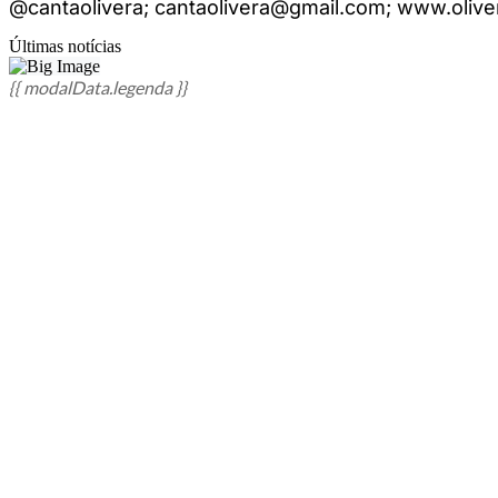
@cantaolivera;
cantaolivera@gmail.com
; www.olive
Últimas notícias
{{ modalData.legenda }}