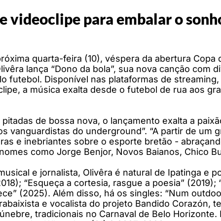
 e videoclipe para embalar o sonh
róxima quarta-feira (10), véspera da abertura Copa 
livêra lança “Dono da bola”, sua nova canção com d
o futebol. Disponível nas plataformas de streaming, 
oclipe, a música exalta desde o futebol de rua aos 
tadas de bossa nova, o lançamento exalta a paixão
os vanguardistas do underground”. “A partir de um g
as e inebriantes sobre o esporte bretão - abraçando
e nomes como Jorge Benjor, Novos Baianos, Chico B
usical e jornalista, Olivêra é natural de Ipatinga e
2018); “Esqueça a cortesia, rasgue a poesia” (2019);
e” (2025). Além disso, há os singles: “Num outdoor,
rabaixista e vocalista do projeto Bandido Corazón, 
únebre, tradicionais no Carnaval de Belo Horizonte