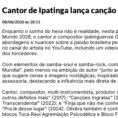
Cantor de Ipatinga lança canção
08/06/2026 às 18:11
Enquanto o sonho do hexa não é realidade, nesta p
Mundo 2026, o cantor e compositor ipatinguense O
abordagens e nuances sobre a paixão brasileira pel
no canal do artista no YouTube, incluindo um vide
dos torcedores.
Com elementos de samba-soul e samba-rock, com pi
Mundial”, pelo menos na ambição do autor “junto a
que sugere cenas e imagens nostálgicas, inspirador
assessoria, destacando a influência mais direta d
Cantor, compositor, multi-instrumentista, produtor m
outros defeitos mais” (2017); “Canções Ingratas” (
Transcendental” (2022); e “Finja que não me conhec
“Pra lá desse lugar” (2024). Olivêra também é cont
blocos Toca Raul Agremiação Psicodélica e Bloco F