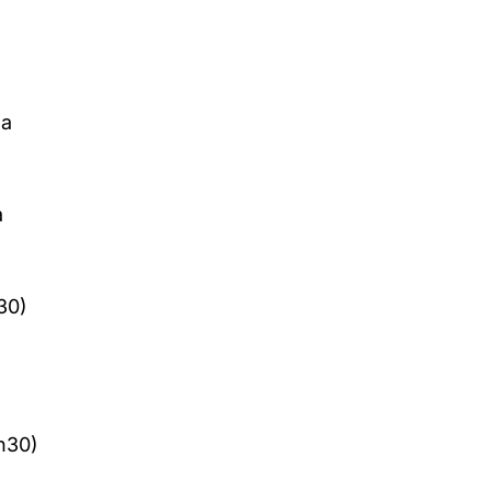
ha
a
30)
h30)