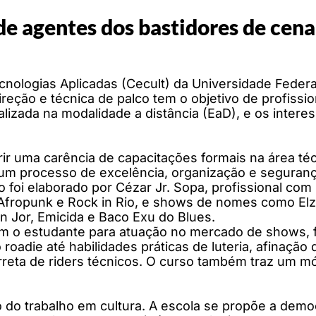
de agentes dos bastidores de cena
ecnologias Aplicadas (Cecult) da Universidade Fede
direção e técnica de palco tem o objetivo de profissi
alizada na modalidade a distância (EaD), e os intere
r uma carência de capacitações formais na área téc
 um processo de excelência, organização e seguran
 foi elaborado por Cézar Jr. Sopa, profissional com
 Afropunk e Rock in Rio, e shows de nomes como El
 Jor, Emicida e Baco Exu do Blues.
m o estudante para atuação no mercado de shows, fe
 roadie até habilidades práticas de luteria, afinaç
rreta de riders técnicos. O curso também traz um m
 do trabalho em cultura. A escola se propõe a demo