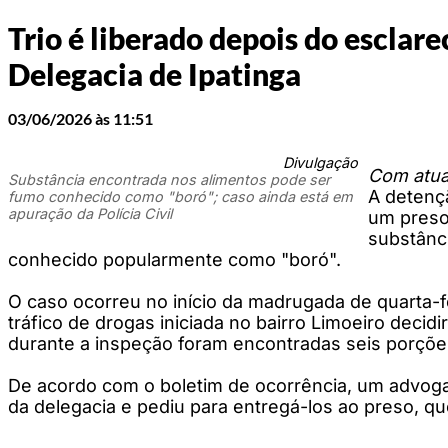
Trio é liberado depois do esclar
Delegacia de Ipatinga
03/06/2026 às 11:51
Divulgação
Com atua
Substância encontrada nos alimentos pode ser
A detenç
fumo conhecido como "boró"; caso ainda está em
apuração da Polícia Civil
um preso 
substânc
conhecido popularmente como "boró".
O caso ocorreu no início da madrugada de quarta-
tráfico de drogas iniciada no bairro Limoeiro decid
durante a inspeção foram encontradas seis porçõe
De acordo com o boletim de ocorrência, um advoga
da delegacia e pediu para entregá-los ao preso, que