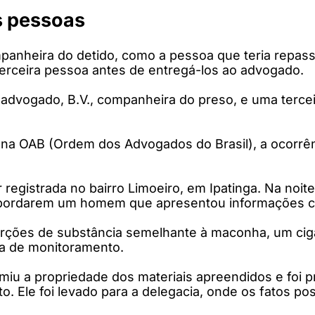
s pessoas
ompanheira do detido, como a pessoa que teria repa
 terceira pessoa antes de entregá-los ao advogado.
 o advogado, B.V., companheira do preso, e uma terc
o na OAB (Ordem dos Advogados do Brasil), a ocorr
egistrada no bairro Limoeiro, em Ipatinga. Na noite d
 abordarem um homem que apresentou informações con
 porções de substância semelhante à maconha, um ci
ra de monitoramento.
miu a propriedade dos materiais apreendidos e foi p
o. Ele foi levado para a delegacia, onde os fatos po