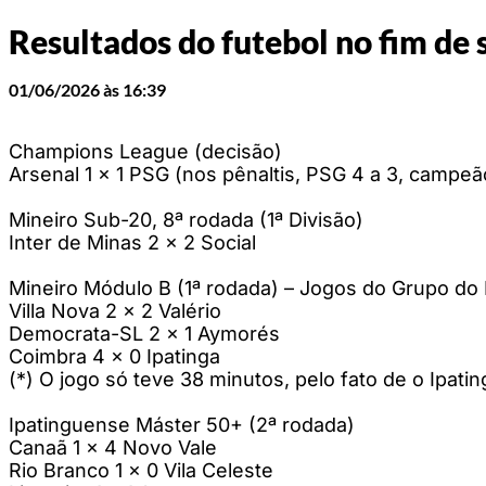
Resultados do futebol no fim de
01/06/2026 às 16:39
Champions League (decisão)
Arsenal 1 x 1 PSG (nos pênaltis, PSG 4 a 3, campeã
Mineiro Sub-20, 8ª rodada (1ª Divisão)
Inter de Minas 2 x 2 Social
Mineiro Módulo B (1ª rodada) – Jogos do Grupo do 
Villa Nova 2 x 2 Valério
Democrata-SL 2 x 1 Aymorés
Coimbra 4 x 0 Ipatinga
(*) O jogo só teve 38 minutos, pelo fato de o Ipatin
Ipatinguense Máster 50+ (2ª rodada)
Canaã 1 x 4 Novo Vale
Rio Branco 1 x 0 Vila Celeste