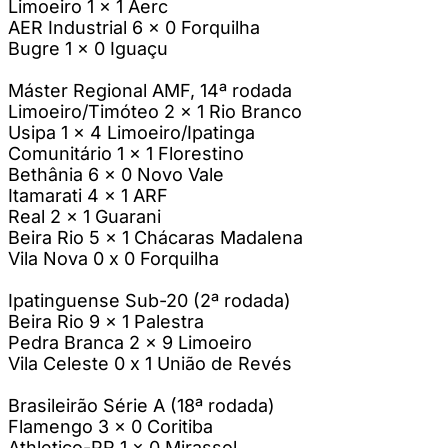
Limoeiro 1 x 1 Aerc
AER Industrial 6 x 0 Forquilha
Bugre 1 x 0 Iguaçu
Máster Regional AMF, 14ª rodada
Limoeiro/Timóteo 2 x 1 Rio Branco
Usipa 1 x 4 Limoeiro/Ipatinga
Comunitário 1 x 1 Florestino
Bethânia 6 x 0 Novo Vale
Itamarati 4 x 1 ARF
Real 2 x 1 Guarani
Beira Rio 5 x 1 Chácaras Madalena
Vila Nova 0 x 0 Forquilha
Ipatinguense Sub-20 (2ª rodada)
Beira Rio 9 x 1 Palestra
Pedra Branca 2 x 9 Limoeiro
Vila Celeste 0 x 1 União de Revés
Brasileirão Série A (18ª rodada)
Flamengo 3 x 0 Coritiba
Athletico-PR 1 x 0 Mirassol