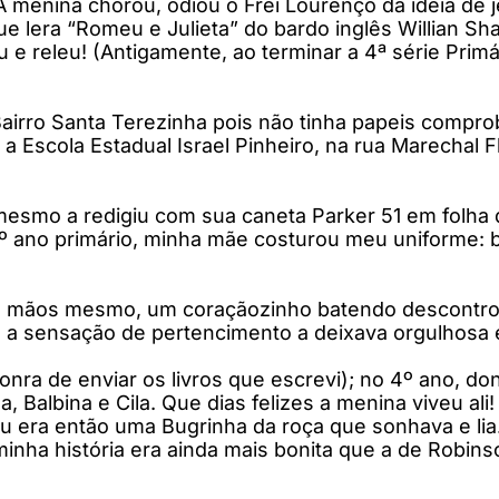
 A menina chorou, odiou o Frei Lourenço da ideia de 
 lera “Romeu e Julieta” do bardo inglês Willian Sh
eu e releu! (Antigamente, ao terminar a 4ª série Pri
airro Santa Terezinha pois não tinha papeis comprob
 Escola Estadual Israel Pinheiro, na rua Marechal Fl
 mesmo a redigiu com sua caneta Parker 51 em folha
 3º ano primário, minha mãe costurou meu uniforme: b
s mãos mesmo, um coraçãozinho batendo descontrola
 a sensação de pertencimento a deixava orgulhosa e 
 honra de enviar os livros que escrevi); no 4º ano, 
 Balbina e Cila. Que dias felizes a menina viveu ali
Eu era então uma Bugrinha da roça que sonhava e lia.
minha história era ainda mais bonita que a de Robin