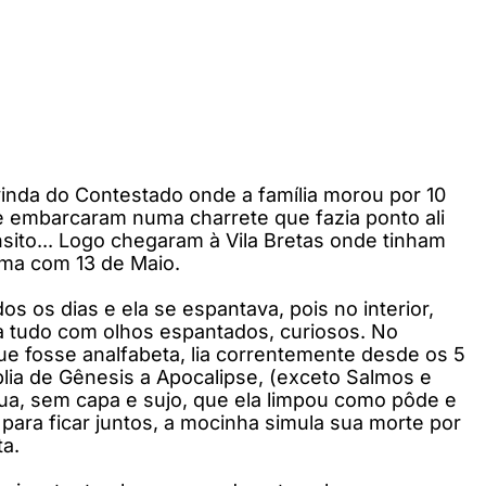
inda do Contestado onde a família morou por 10
e embarcaram numa charrete que fazia ponto ali
sito... Logo chegaram à Vila Bretas onde tinham
ima com 13 de Maio.
os os dias e ela se espantava, pois no interior,
ava tudo com olhos espantados, curiosos. No
e fosse analfabeta, lia correntemente desde os 5
Bíblia de Gênesis a Apocalipse, (exceto Salmos e
 rua, sem capa e sujo, que ela limpou como pôde e
ara ficar juntos, a mocinha simula sua morte por
ta.