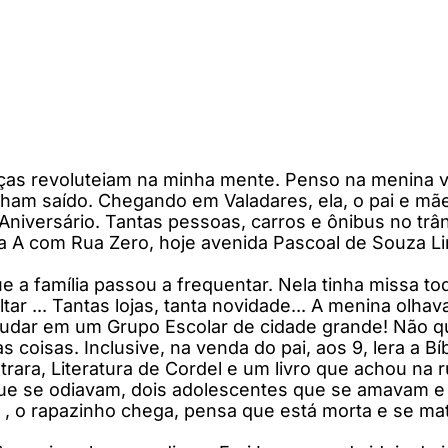
nças revoluteiam na minha mente. Penso na menina v
nham saído. Chegando em Valadares, ela, o pai e mã
niversário. Tantas pessoas, carros e ônibus no trân
 A com Rua Zero, hoje avenida Pascoal de Souza L
e a família passou a frequentar. Nela tinha missa tod
tar ... Tantas lojas, tanta novidade... A menina olh
tudar em um Grupo Escolar de cidade grande! Não qu
s coisas. Inclusive, na venda do pai, aos 9, lera a 
ntrara, Literatura de Cordel e um livro que achou na
que se odiavam, dois adolescentes que se amavam e p
, o rapazinho chega, pensa que está morta e se ma