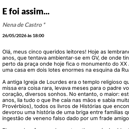
E foi assim...
Nena de Castro *
26/05/2026 às 18:00
Olá, meus cinco queridos leitores! Hoje as lembra
anos, que tentava ambientar-se em GV, de onde ti
perto da praça onde hoje fica o monumento do XX A
uma casa em dois lotes enormes na esquina da Rua
A antiga Igreja de Lourdes era o templo religioso qu
missa era coisa rara, levava meses para o padre vol
coração, diversos sonhos. No entanto, o maior: es
anos, lia tudo o que lhe caía nas mãos e sabia muita
Provérbios), todos os livros de Histórias que enco
devorou uma história de uma briga entre famílias 
ingestão de veneno falso dado por um frade amigo 