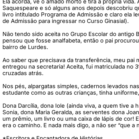
Ela acorda, vê o amado morto e tira a própria vida.
Saquespeare e só alguns anos depois descobriu que
livro intitulado Programa de Admissão e claro ela l
de Admissão para ingressar no Curso Ginasial).
Não tendo sido aceita no Grupo Escolar do antigo B
pensou que fosse analfabeta, então o pai procurou a
bairro de Lurdes.
Ao saber que precisava da transferência, meu pai
entregou na secretaria! Aceita, fui matriculada no
cruzadas atrás.
Nos pés, alpargatas simples, cadernos levados na
estudante como as outras crianças, tinha uniforme,
Dona Darcília, dona Iole (ainda viva, a quem tive a
Sonia, dona Maria Geralda, as serventes dona Joana,
um prêmio, um livro ou uma caixa de lápis de cor! 
era o caminho. E nada mais digo, a não ser “que a 
*Escritora e Encantadora de Histórias.