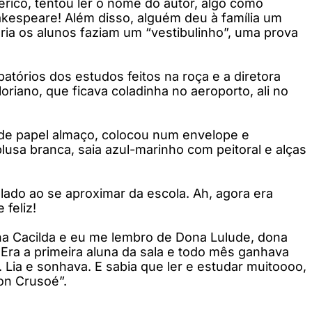
jerico, tentou ler o nome do autor, algo como
akespeare! Além disso, alguém deu à família um
mária os alunos faziam um “vestibulinho”, uma prova
atórios dos estudos feitos na roça e a diretora
oriano, que ficava coladinha no aeroporto, ali no
 de papel almaço, colocou num envelope e
lusa branca, saia azul-marinho com peitoral e alças
do ao se aproximar da escola. Ah, agora era
feliz!
dona Cacilda e eu me lembro de Dona Lulude, dona
! Era a primeira aluna da sala e todo mês ganhava
 Lia e sonhava. E sabia que ler e estudar muitoooo,
son Crusoé”.