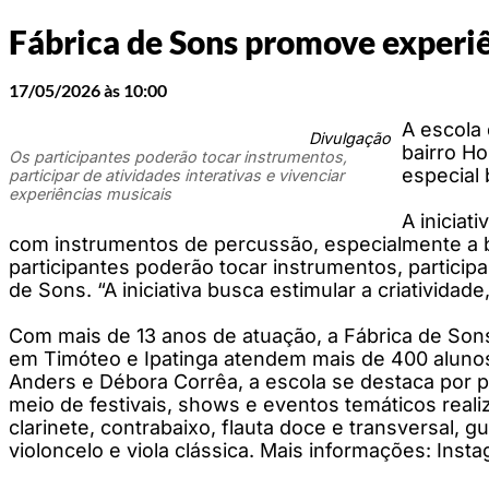
Fábrica de Sons promove experiê
17/05/2026 às 10:00
A escola 
Divulgação
bairro Ho
Os participantes poderão tocar instrumentos,
especial 
participar de atividades interativas e vivenciar
experiências musicais
A iniciat
com instrumentos de percussão, especialmente a bat
participantes poderão tocar instrumentos, particip
de Sons. “A iniciativa busca estimular a criativida
Com mais de 13 anos de atuação, a Fábrica de Son
em Timóteo e Ipatinga atendem mais de 400 alunos
Anders e Débora Corrêa, a escola se destaca por p
meio de festivais, shows e eventos temáticos reali
clarinete, contrabaixo, flauta doce e transversal, gui
violoncelo e viola clássica. Mais informações: In