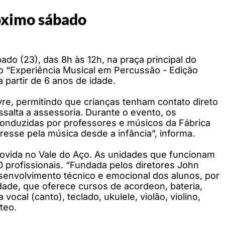
róximo sábado
ado (23), das 8h às 12h, na praça principal do
nto “Experiência Musical em Percussão - Edição
a partir de 6 anos de idade.
ivre, permitindo que crianças tenham contato direto
ssalta a assessoria. Durante o evento, os
s conduzidas por professores e músicos da Fábrica
eresse pela música desde a infância”, informa.
movida no Vale do Aço. As unidades que funcionam
profissionais. “Fundada pelos diretores John
senvolvimento técnico e emocional dos alunos, por
idade, que oferece cursos de acordeon, bateria,
 vocal (canto), teclado, ukulele, violão, violino,
teo.