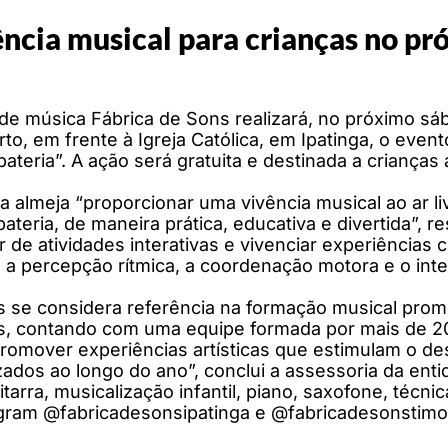
ncia musical para crianças no p
de música Fábrica de Sons realizará, no próximo sáb
rto, em frente à Igreja Católica, em Ipatinga, o eve
bateria”. A ação será gratuita e destinada a crianças 
iva almeja “proporcionar uma vivência musical ao ar l
eria, de maneira prática, educativa e divertida”, re
ar de atividades interativas e vivenciar experiência
de, a percepção rítmica, a coordenação motora e o int
s se considera referência na formação musical pro
, contando com uma equipe formada por mais de 20 
romover experiências artísticas que estimulam o de
zados ao longo do ano”, conclui a assessoria da ent
tarra, musicalização infantil, piano, saxofone, técnica
stagram @fabricadesonsipatinga e @fabricadesonstimo