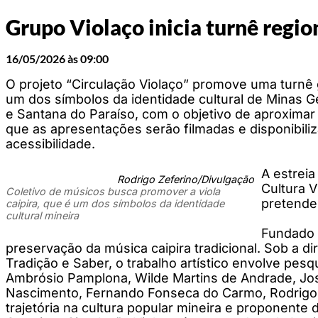
Grupo Violaço inicia turnê region
16/05/2026 às 09:00
O projeto “Circulação Violaço” promove uma turnê g
um dos símbolos da identidade cultural de Minas Ge
e Santana do Paraíso, com o objetivo de aproximar 
que as apresentações serão filmadas e disponibili
acessibilidade.
A estreia
Rodrigo Zeferino/Divulgação
Cultura V
Coletivo de músicos busca promover a viola
pretende 
caipira, que é um dos símbolos da identidade
cultural mineira
Fundado 
preservação da música caipira tradicional. Sob a di
Tradição e Saber, o trabalho artístico envolve pesq
Ambrósio Pamplona, Wilde Martins de Andrade, José
Nascimento, Fernando Fonseca do Carmo, Rodrigo V
trajetória na cultura popular mineira e proponente da