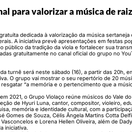
al para valorizar a música de rai
ratuita dedicada à valorização da música sertaneja d
rais. A iniciativa prevê apresentações em festas po
o público da tradição da viola e fortalecer sua tra
zadas gratuitamente no canal oficial do grupo no Y
 da turnê será neste sábado (16), a partir das 20h,
iva. O grupo vai mostrar o seu repertório de 20 mús
resgatar “a memória e o pertencimento que a música
em 2021, o Grupo Violaço reúne músicos do Vale do
reção de Hyuri Luna, cantor, compositor, violeiro, ed
uisa, memória e identidade cultural, com a participa
 Gomes de Souza, Célis Ângela Martins Cotta Delfim
asconcelos e Lorena Hellen Oliveira, além de Dady 
 iniciativa.