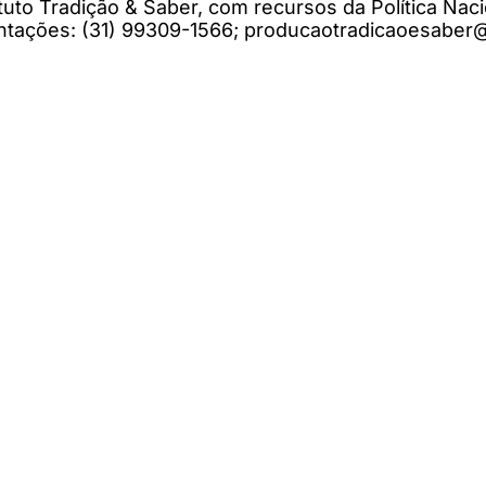
tuto Tradição & Saber, com recursos da Política Naci
ntações: (31) 99309-1566;
producaotradicaoesaber