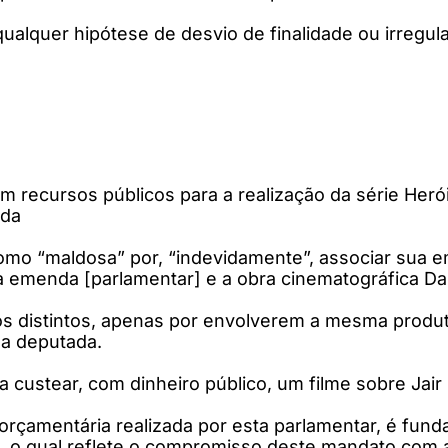
ualquer hipótese de desvio de finalidade ou irregula
m recursos públicos para a realização da série Herói
ada
como “maldosa” por, “indevidamente”, associar sua 
a emenda [parlamentar] e a obra cinematográfica Da
tos distintos, apenas por envolverem a mesma produ
 a deputada.
 a custear, com dinheiro público, um filme sobre Jair
ão orçamentária realizada por esta parlamentar, é fu
o, o qual reflete o compromisso deste mandato com a