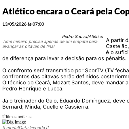
Atlético encara o Ceará pela Cop
13/05/2026 às 07:00
Pedro Souza/Atlético
A partir 
Time mineiro precisa apenas de um empate para
Castelão,
avançar às oitavas de final
é o sufic
de diferença para levar a decisão para os pênaltis.
O confronto será transmitido por SporTV (TV fechad
confrontos das oitavas serão definidos posteriorme
O técnico do Ceará, Mozart Santos, deve mandar a 
Pedro Henrique e Lucca.
Já o treinador do Galo, Eduardo Domínguez, deve 
Bernard; Minda, Cuello e Cassierra.
Últimas notícias
{{ modalData.legenda }}