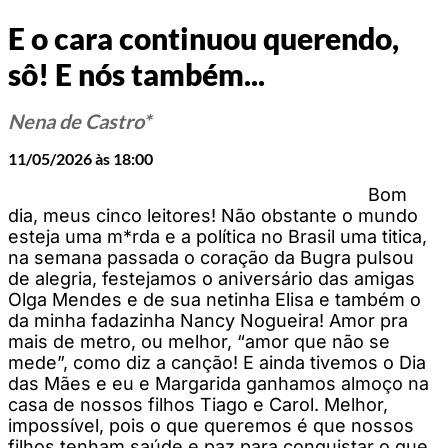
E o cara continuou querendo,
sô! E nós também...
Nena de Castro*
11/05/2026 às 18:00
Bom
dia, meus cinco leitores! Não obstante o mundo
esteja uma m*rda e a política no Brasil uma titica,
na semana passada o coração da Bugra pulsou
de alegria, festejamos o aniversário das amigas
Olga Mendes e de sua netinha Elisa e também o
da minha fadazinha Nancy Nogueira! Amor pra
mais de metro, ou melhor, “amor que não se
mede”, como diz a canção! E ainda tivemos o Dia
das Mães e eu e Margarida ganhamos almoço na
casa de nossos filhos Tiago e Carol. Melhor,
impossível, pois o que queremos é que nossos
filhos tenham saúde e paz para conquistar o que