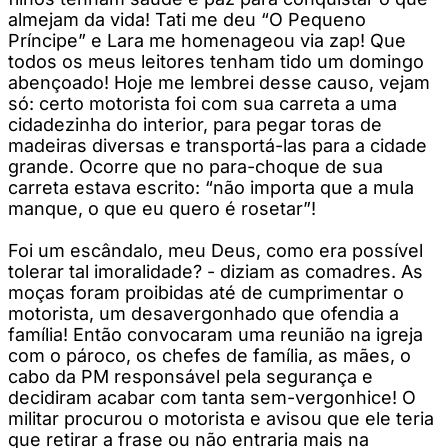
almejam da vida! Tati me deu “O Pequeno
Príncipe” e Lara me homenageou via zap! Que
todos os meus leitores tenham tido um domingo
abençoado! Hoje me lembrei desse causo, vejam
só: certo motorista foi com sua carreta a uma
cidadezinha do interior, para pegar toras de
madeiras diversas e transportá-las para a cidade
grande. Ocorre que no para-choque de sua
carreta estava escrito: “não importa que a mula
manque, o que eu quero é rosetar”!
Foi um escândalo, meu Deus, como era possível
tolerar tal imoralidade? - diziam as comadres. As
moças foram proibidas até de cumprimentar o
motorista, um desavergonhado que ofendia a
família! Então convocaram uma reunião na igreja
com o pároco, os chefes de família, as mães, o
cabo da PM responsável pela segurança e
decidiram acabar com tanta sem-vergonhice! O
militar procurou o motorista e avisou que ele teria
que retirar a frase ou não entraria mais na