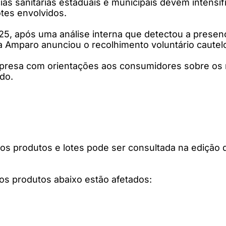
cias sanitárias estaduais e municipais devem intens
otes envolvidos.
, após uma análise interna que detectou a prese
ca Amparo anunciou o recolhimento voluntário cautelo
mpresa com orientações aos consumidores sobre os
do.
s produtos e lotes pode ser consultada na edição do
s produtos abaixo estão afetados: