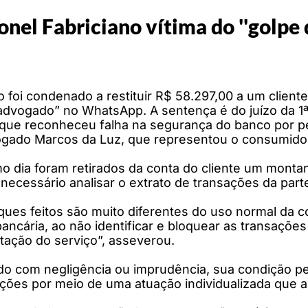
nel Fabriciano vítima do ''golpe 
foi condenado a restituir R$ 58.297,00 a um client
advogado” no WhatsApp. A sentença é do juízo da 1ª 
, que reconheceu falha na segurança do banco por p
vogado Marcos da Luz, que representou o consumido
dia foram retirados da conta do cliente um montan
ecessário analisar o extrato de transações da parte
ques feitos são muito diferentes do uso normal da c
 bancária, ao não identificar e bloquear as transaçõ
tação do serviço”, asseverou.
do com negligência ou imprudência, sua condição pe
sações por meio de uma atuação individualizada que 