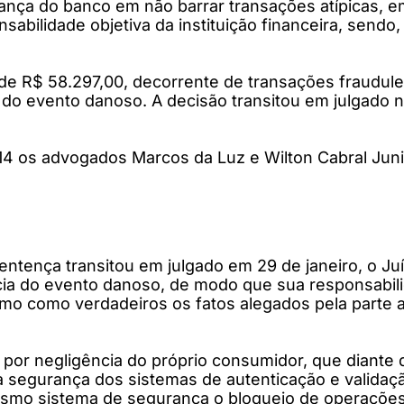
urança do banco em não barrar transações atípicas,
sabilidade objetiva da instituição financeira, sendo, 
or de R$ 58.297,00, decorrente de transações fraudul
 do evento danoso. A decisão transitou em julgado n
4 os advogados Marcos da Luz e Wilton Cabral Juni
entença transitou em julgado em 29 de janeiro, o Ju
cia do evento danoso, de modo que sua responsabil
omo como verdadeiros os fatos alegados pela parte a
por negligência do próprio consumidor, que diante d
a segurança dos sistemas de autenticação e valida
mesmo sistema de segurança o bloqueio de operações 