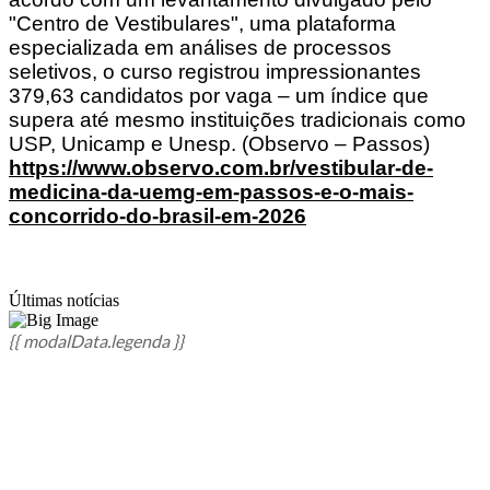
"Centro de Vestibulares", uma plataforma
especializada em análises de processos
seletivos, o curso registrou impressionantes
379,63 candidatos por vaga – um índice que
supera até mesmo instituições tradicionais como
USP, Unicamp e Unesp. (Observo – Passos)
https://www.observo.com.br/vestibular-de-
medicina-da-uemg-em-passos-e-o-mais-
concorrido-do-brasil-em-2026
Últimas notícias
{{ modalData.legenda }}