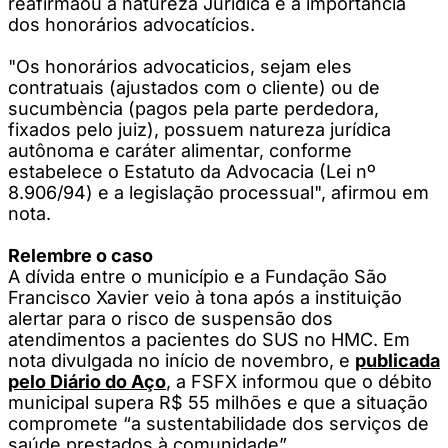
reafirmaou a natureza Jurídica e a importância
dos honorários advocatícios.
"Os honorários advocaticios, sejam eles
contratuais (ajustados com o cliente) ou de
sucumbència (pagos pela parte perdedora,
fixados pelo juiz), possuem natureza jurídica
autônoma e caráter alimentar, conforme
estabelece o Estatuto da Advocacia (Lei nº
8.906/94) e a legislação processual", afirmou em
nota.
Relembre o caso
A dívida entre o município e a Fundação São
Francisco Xavier veio à tona após a instituição
alertar para o risco de suspensão dos
atendimentos a pacientes do SUS no HMC. Em
nota divulgada no início de novembro, e
publicada
pelo Diário do Aço
, a FSFX informou que o débito
municipal supera R$ 55 milhões e que a situação
compromete “a sustentabilidade dos serviços de
saúde prestados à comunidade”.