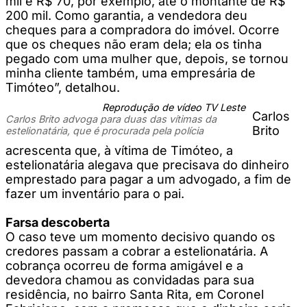
mil e R$ 70, por exemplo, até o montante de R$
200 mil. Como garantia, a vendedora deu
cheques para a compradora do imóvel. Ocorre
que os cheques não eram dela; ela os tinha
pegado com uma mulher que, depois, se tornou
minha cliente também, uma empresária de
Timóteo”, detalhou.
Reprodução de vídeo TV Leste
Carlos
Carlos Brito advoga para duas das vítimas da
Brito
estelionatária, que é procurada pela polícia
acrescenta que, à vítima de Timóteo, a
estelionatária alegava que precisava do dinheiro
emprestado para pagar a um advogado, a fim de
fazer um inventário para o pai.
Farsa descoberta
O caso teve um momento decisivo quando os
credores passam a cobrar a estelionatária. A
cobrança ocorreu de forma amigável e a
devedora chamou as convidadas para sua
residência, no bairro Santa Rita, em Coronel