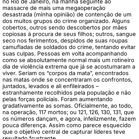
no Rio de Janeiro, na manhã seguinte ao
massacre de mais uma megaoperação
desastrada (minha opinião) de contenção de um
dos muitos grupos do crime organizado. Alguns
cobertos, outros sendo descobertos por mães
copiosas à procura de seus filhos; outros, sangue
seco nos ferimentos, despidos de suas roupas
camufladas de soldados do crime, tentando evitar
suas culpas. Pessoas em volta acompanhando
como se absolutamente normal mais um rotineiro
dia de violência extrema que já se acostumaram a
viver. Seriam os “corpos da mata”, encontrados
nas matas onde se concentraram os confrontos,
juntados, levados e ali enfileirados –
estranhamente recolhidos pela população e não
pelas forças policiais. Foram aumentando
gradativamente as somas. Oficialmente, ao todo,
na operação, 117 mortos; ou 121, 126, 130, 131, que
os números dançam, e agora, infelizmente, fazem
pouca diferença. Assim como parece esquecido
que o objetivo central de capturar líderes teve
resultado frustrante.