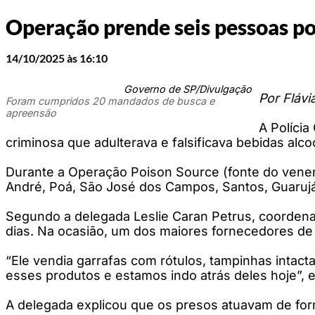
Operação prende seis pessoas po
14/10/2025 às 16:10
Governo de SP/Divulgação
Por Flávi
Foram cumpridos 20 mandados de busca e
apreensão
A Polícia
criminosa que adulterava e falsificava bebidas alco
Durante a Operação Poison Source (fonte do venen
André, Poá, São José dos Campos, Santos, Guarujá
Segundo a delegada Leslie Caran Petrus, coordenad
dias. Na ocasião, um dos maiores fornecedores de i
“Ele vendia garrafas com rótulos, tampinhas intacta
esses produtos e estamos indo atrás deles hoje”, ex
A delegada explicou que os presos atuavam de form