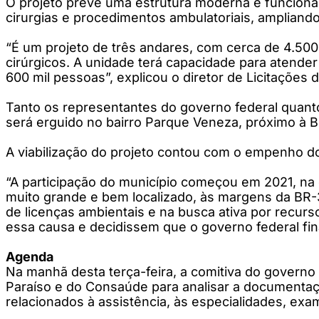
O projeto prevê uma estrutura moderna e funcional
cirurgias e procedimentos ambulatoriais, amplian
“É um projeto de três andares, com cerca de 4.500 
cirúrgicos. A unidade terá capacidade para atende
600 mil pessoas”, explicou o diretor de Licitações 
Tanto os representantes do governo federal quant
será erguido no bairro Parque Veneza, próximo à B
A viabilização do projeto contou com o empenho do
“A participação do município começou em 2021, na
muito grande e bem localizado, às margens da BR-3
de licenças ambientais e na busca ativa por recurso
essa causa e decidissem que o governo federal fina
Agenda
Na manhã desta terça-feira, a comitiva do governo
Paraíso e do Consaúde para analisar a documentação
relacionados à assistência, às especialidades, exa