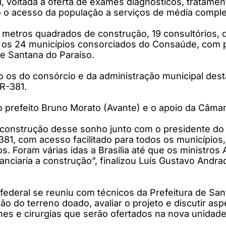
, voltada à oferta de exames diagnósticos, tratamen
do o acesso da população a serviços de média compl
metros quadrados de construção, 19 consultórios, d
r os 24 municípios consorciados do Consaúde, com 
de Santana do Paraíso.
o os do consórcio e da administração municipal des
R-381.
 prefeito Bruno Morato (Avante) e o apoio da Câmar
 construção desse sonho junto com o presidente do
81, com acesso facilitado para todos os municípios
s. Foram várias idas a Brasília até que os ministro
nciaria a construção”, finalizou Luís Gustavo Andra
 federal se reuniu com técnicos da Prefeitura de Sa
 do terreno doado, avaliar o projeto e discutir as
mes e cirurgias que serão ofertados na nova unidade 