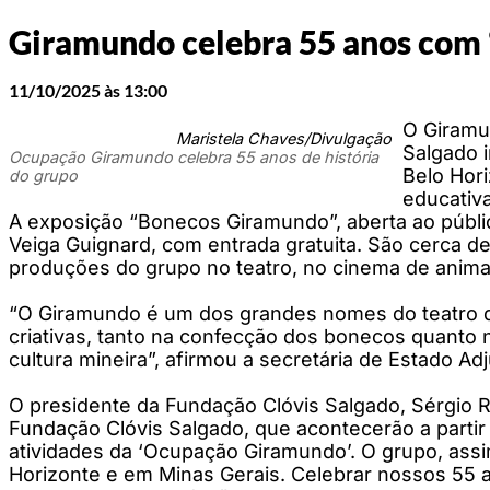
Giramundo celebra 55 anos com 
11/10/2025 às 13:00
O Giramu
Maristela Chaves/Divulgação
Salgado 
Ocupação Giramundo celebra 55 anos de história
Belo Hori
do grupo
educativa
A exposição “Bonecos Giramundo”, aberta ao públic
Veiga Guignard, com entrada gratuita. São cerca 
produções do grupo no teatro, no cinema de animaç
“O Giramundo é um dos grandes nomes do teatro d
criativas, tanto na confecção dos bonecos quanto n
cultura mineira”, afirmou a secretária de Estado A
O presidente da Fundação Clóvis Salgado, Sérgio 
Fundação Clóvis Salgado, que acontecerão a partir
atividades da ‘Ocupação Giramundo’. O grupo, ass
Horizonte e em Minas Gerais. Celebrar nossos 55 an