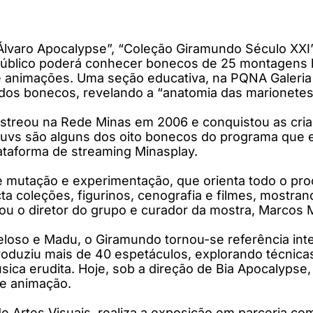
Álvaro Apocalypse”, “Coleção Giramundo Século XXI
público poderá conhecer bonecos de 25 montagens h
e animações. Uma seção educativa, na PQNA Galeria
dos bonecos, revelando a “anatomia das marionetes
streou na Rede Minas em 2006 e conquistou as crian
ruvs são alguns dos oito bonecos do programa que 
lataforma de streaming Minasplay.
te mutação e experimentação, que orienta todo o pr
ta coleções, figurinos, cenografia e filmes, mostr
cou o diretor do grupo e curador da mostra, Marcos M
oso e Madu, o Giramundo tornou-se referência inter
roduziu mais de 40 espetáculos, explorando técnica
música erudita. Hoje, sob a direção de Bia Apocalypse
de animação.
e Artes Visuais, realiza a exposição em parceria c