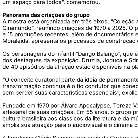
um espaço para todos”, comemorou.
Panorama das criações do grupo
A mostra está organizada em três eixos: “Coleção 
Giramundo”, reunindo criações de 1970 a 2025. O 
e 15 produções recentes, além de documentários 
Moraleida, apresenta os processos de construção 
Os personagens do infantil “Dango Balango”, que e
dos destaques da exposição. Druzila, Joduca e Sd
de 40 episódios da atração estão disponíveis na p
“O conceito curatorial parte da ideia de permanen
transformação contínua é o fio condutor que conec
sem perder suas características essenciais”, expli
Fundado em 1970 por Álvaro Apocalypse, Tereza Vel
artesanal de suas criações. Em 55 anos, o grupo p
cultura brasileira aos clássicos da literatura e da 
amplia sua atuação para o audiovisual e o cinema 
A Fundação Clóvis Salgado, por meio da Gerência d