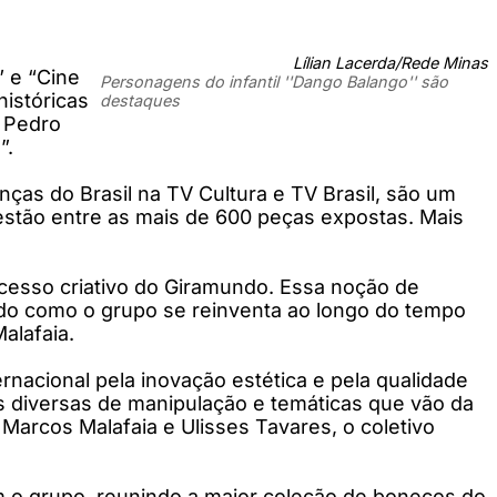
Lílian Lacerda/Rede Minas
” e “Cine
Personagens do infantil ''Dango Balango'' são
istóricas
destaques
 Pedro
”.
ças do Brasil na TV Cultura e TV Brasil, são um
estão entre as mais de 600 peças expostas. Mais
ocesso criativo do Giramundo. Essa noção de
ando como o grupo se reinventa ao longo do tempo
alafaia.
nacional pela inovação estética e pela qualidade
s diversas de manipulação e temáticas que vão da
, Marcos Malafaia e Ulisses Tavares, o coletivo
om o grupo, reunindo a maior coleção de bonecos do