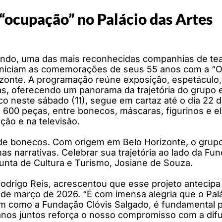
“ocupação” no Palácio das Artes
ndo, uma das mais reconhecidas companhias de teat
iniciam as comemorações de seus 55 anos com a “O
zonte. A programação reúne exposição, espetáculo, 
s, oferecendo um panorama da trajetória do grupo e d
o neste sábado (11), segue em cartaz até o dia 22 d
de 600 peças, entre bonecos, máscaras, figurinos 
ão e na televisão.
e bonecos. Com origem em Belo Horizonte, o grupo
as narrativas. Celebrar sua trajetória ao lado da Fu
djunta de Cultura e Turismo, Josiane de Souza.
Rodrigo Reis, acrescentou que esse projeto anteci
 de março de 2026. “É com imensa alegria que o Pal
im como a Fundação Clóvis Salgado, é fundamental p
os juntos reforça o nosso compromisso com a difusão 