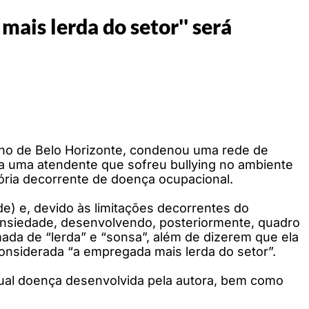
ais lerda do setor'' será
balho de Belo Horizonte, condenou uma rede de
a uma atendente que sofreu bullying no ambiente
sória decorrente de doença ocupacional.
de) e, devido às limitações decorrentes do
 ansiedade, desenvolvendo, posteriormente, quadro
mada de “lerda” e “sonsa”, além de dizerem que ela
 considerada “a empregada mais lerda do setor”.
tual doença desenvolvida pela autora, bem como