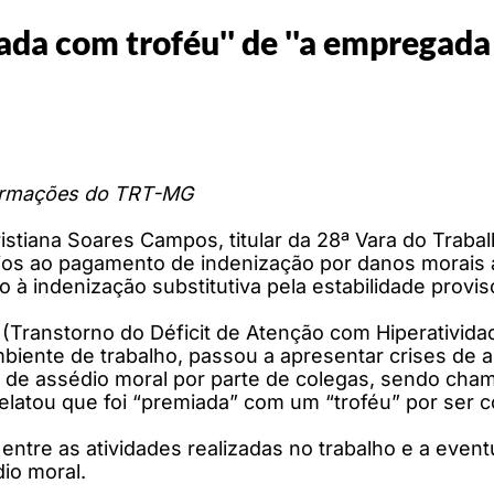
a com troféu'' de ''a empregada m
ormações do TRT-MG
ristiana Soares Campos, titular da 28ª Vara do Tra
rios ao pagamento de indenização por danos morais 
 à indenização substitutiva pela estabilidade provi
H (Transtorno do Déficit de Atenção com Hiperativida
biente de trabalho, passou a apresentar crises de
ma de assédio moral por parte de colegas, sendo cha
a relatou que foi “premiada” com um “troféu” por ser
ntre as atividades realizadas no trabalho e a even
io moral.