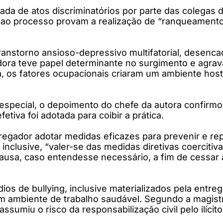
erada de atos discriminatórios por parte das colegas
ao processo provam a realização de “ranqueamentos
ranstorno ansioso-depressivo multifatorial, desenc
hadora teve papel determinante no surgimento e agra
os fatores ocupacionais criaram um ambiente hostil,
special, o depoimento do chefe da autora confirmo
tiva foi adotada para coibir a prática.
egador adotar medidas eficazes para prevenir e repr
inclusive, “valer-se das medidas diretivas coercitiva
ausa, caso entendesse necessário, a fim de cessar a 
s de bullying, inclusive materializados pela entreg
mbiente de trabalho saudável. Segundo a magistrad
ssumiu o risco da responsabilização civil pelo ilícito