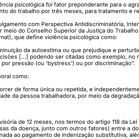
lência psicológica foi fator preponderante para o a
nto do trabalho por três meses, para tratamento e 
amento com Perspectiva Antidiscriminatória, Interse
r meio do Conselho Superior da Justiça do Trabalho
at), que define violência psicológica como:
inuição da autoestima ou que prejudique e perturb
cisões […] podendo ser citadas como exemplo, no m
, por pressão (ou ‘bystress’) ou por discriminação”.
oral como:
rrer de forma única ou repetida, e independentemen
gnidade da pessoa trabalhadora, por meio da degradaç
visória de 12 meses, nos termos do artigo 118 da Le
usas da doença, junto com outros fatores) entre a 
enada ao pagamento de indenização substitutiva, alé