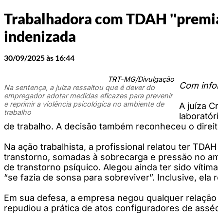
Trabalhadora com TDAH ''premiad
indenizada
30/09/2025 às 16:44
TRT-MG/Divulgação
Com inf
Na sentença, a juíza ressaltou que é dever do
empregador adotar medidas eficazes para prevenir
e reprimir a violência psicológica no ambiente de
A juíza C
trabalho
laborató
de trabalho. A decisão também reconheceu o direito
Na ação trabalhista, a profissional relatou ter TDA
transtorno, somadas à sobrecarga e pressão no am
de transtorno psíquico. Alegou ainda ter sido víti
“se fazia de sonsa para sobreviver”. Inclusive, el
Em sua defesa, a empresa negou qualquer relação e
repudiou a prática de atos configuradores de asséd