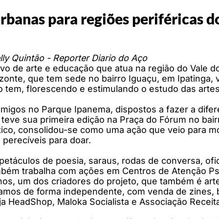
urbanas para regiões periféricas 
lly Quintão - Reporter Diario do Aço
vo de arte e educação que atua na região do Vale d
zonte, que tem sede no bairro Iguaçu, em Ipatinga, 
 tem, florescendo e estimulando o estudo das artes
 amigos no Parque Ipanema, dispostos a fazer a difer
e teve sua primeira edição na Praça do Fórum no bai
ico, consolidou-se como uma ação que veio para mobil
 perecíveis para doar.
spetáculos de poesia, saraus, rodas de conversa, ofi
 Também trabalha com ações em Centros de Atenção P
anos, um dos criadores do projeto, que também é art
uamos de forma independente, com venda de zines, b
a HeadShop, Maloka Socialista e Associação Receita