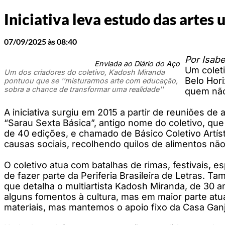
Iniciativa leva estudo das artes 
07/09/2025 às 08:40
Por Isabe
Enviada ao Diário do Aço
Um coleti
Um dos criadores do coletivo, Kadosh Miranda
Belo Hori
pontuou que se ''misturarmos arte com educação,
sobra a chance de transformar uma realidade''
quem não
A iniciativa surgiu em 2015 a partir de reuniões de
“Sarau Sexta Básica”, antigo nome do coletivo, qu
de 40 edições, e chamado de Básico Coletivo Artíst
causas sociais, recolhendo quilos de alimentos não
O coletivo atua com batalhas de rimas, festivais, e
de fazer parte da Periferia Brasileira de Letras.
que detalha o multiartista Kadosh Miranda, de 30 
alguns fomentos à cultura, mas em maior parte at
materiais, mas mantemos o apoio fixo da Casa Ganj